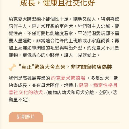
成長，健康且社交化好
約克夏犬體型嬌小卻個性十足，聰明又黏人，特別喜歡
陪伴主人，是非常理想的室內犬。牠們對主人忠誠、警
覺性高，不僅可愛也能適度看家，平時活潑愛玩卻不需
要大量運動，非常適合忙碌的上班族或小家庭飼養；再
加上亮麗如絲綢般的毛髮與精緻外型，約克夏犬不只是
寵物，更像貼心的小夥伴，讓人一見就愛上。
"真正"繁殖犬舍直營，非坊間寵物店偽裝
我們是高雄最專業的
約克夏犬繁殖場
，多隻幼犬一起
快樂成長，並有母犬陪伴，培養出
健康、穩定性格且
善社交化的幼犬
. (寵物店幼犬和母犬分離，空間小活
動量不足).
近期照片