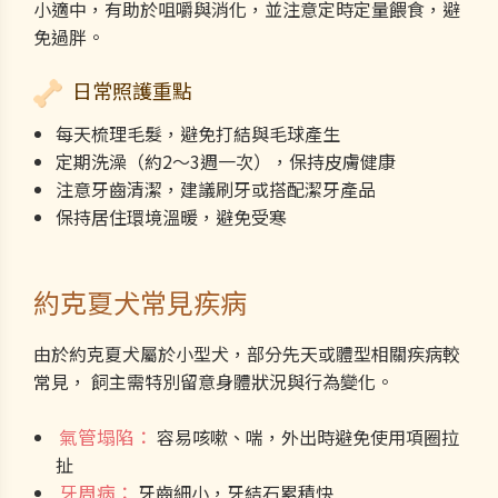
小適中，有助於咀嚼與消化，並注意定時定量餵食，避
免過胖。
日常照護重點
每天梳理毛髮，避免打結與毛球產生
定期洗澡（約2～3週一次），保持皮膚健康
注意牙齒清潔，建議刷牙或搭配潔牙產品
保持居住環境溫暖，避免受寒
約克夏犬常見疾病
由於約克夏犬屬於小型犬，部分先天或體型相關疾病較
常見， 飼主需特別留意身體狀況與行為變化。
氣管塌陷：
容易咳嗽、喘，外出時避免使用項圈拉
扯
牙周病：
牙齒細小，牙結石累積快