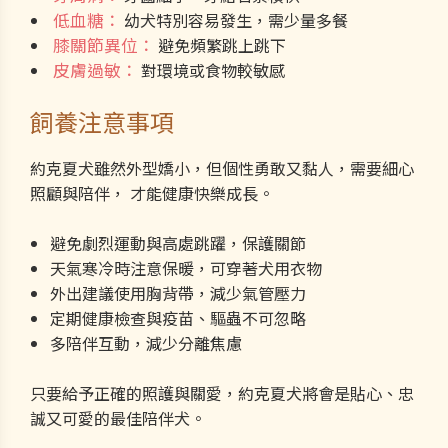
低血糖：
幼犬特別容易發生，需少量多餐
膝關節異位：
避免頻繁跳上跳下
皮膚過敏：
對環境或食物較敏感
飼養注意事項
約克夏犬雖然外型嬌小，但個性勇敢又黏人，需要細心
照顧與陪伴， 才能健康快樂成長。
避免劇烈運動與高處跳躍，保護關節
天氣寒冷時注意保暖，可穿著犬用衣物
外出建議使用胸背帶，減少氣管壓力
定期健康檢查與疫苗、驅蟲不可忽略
多陪伴互動，減少分離焦慮
只要給予正確的照護與關愛，約克夏犬將會是貼心、忠
誠又可愛的最佳陪伴犬。