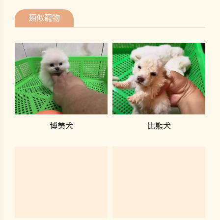
類似寵物
博美犬
比熊犬