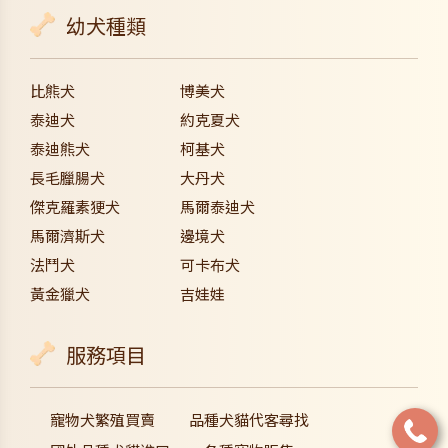
幼犬種類
比熊犬
博美犬
泰迪犬
約克夏犬
泰迪熊犬
柯基犬
長毛臘腸犬
大丹犬
傑克羅素㹴犬
馬爾泰迪犬
馬爾濟斯犬
邊境犬
法鬥犬
可卡布犬
黃金獵犬
吉娃娃
服務項目
寵物犬繁殖買賣
品種犬貓代客尋找