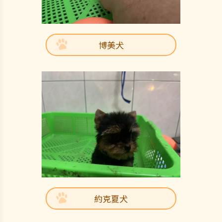
博美犬
約克夏犬