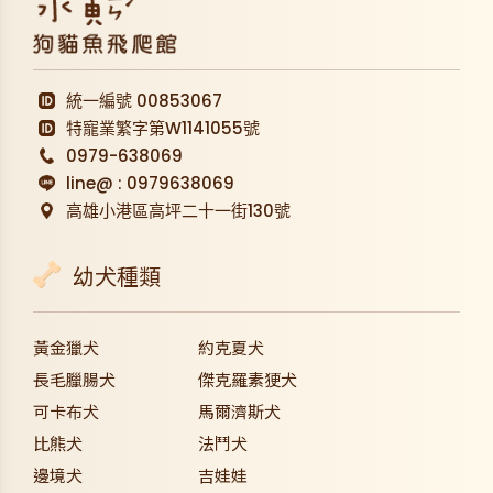
統一編號 00853067
特寵業繁字第W1141055號
0979-638069
line@ : 0979638069
高雄小港區高坪二十一街
130號
幼犬種類
黃金獵犬
約克夏犬
長毛臘腸犬
傑克羅素㹴犬
可卡布犬
馬爾濟斯犬
比熊犬
法鬥犬
邊境犬
吉娃娃