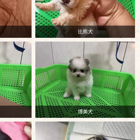
比熊犬
博美犬