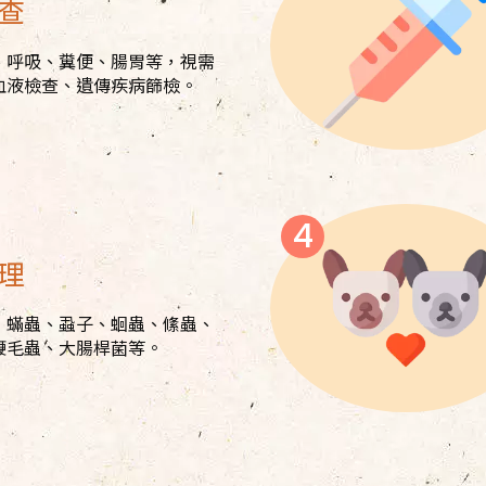
查
、呼吸、糞便、腸胃等，視需
血液檢查、
遺傳疾病篩檢
。
理
）蟎蟲、蝨子、蛔蟲、絛蟲、
鞭毛蟲、大腸桿菌等。