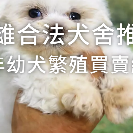
雄合法犬舍
年幼犬繁殖買