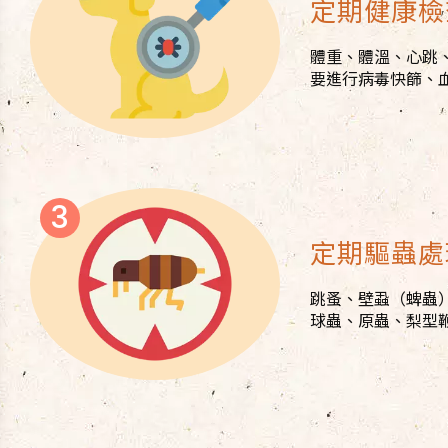
定期健康檢
體重、體溫、心跳
要進行病毒快篩、
定期驅蟲處
跳蚤、壁蝨（蜱蟲
球蟲、原蟲、梨型