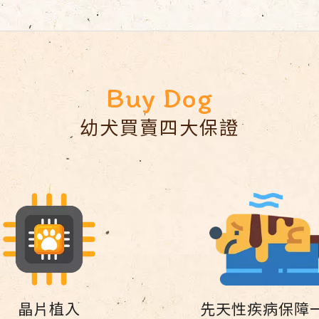
幼犬買賣四大保證
晶片植入
先天性疾病
保障