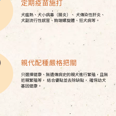
定期疫苗施打
犬瘟熱、犬小病毒（腸炎）、 犬傳染性肝炎、
犬副流行性感冒、鉤端螺旋體、狂犬病等。
親代配種嚴格把關
只選擇健康、無遺傳病史的親犬進行繁殖，且無
近親繁殖等， 結合優點並去除缺點， 確保幼犬
基因健康。