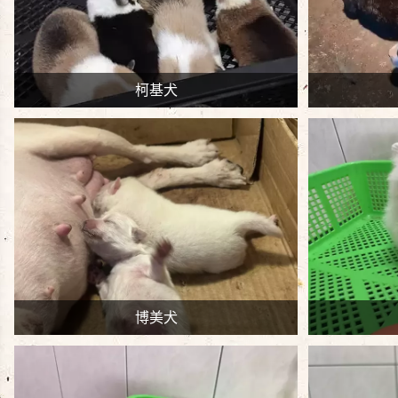
柯基犬
博美犬