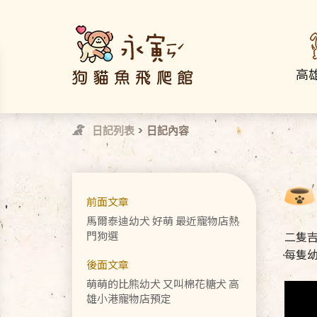
高
日記列表
> 日記內容
前面文章
馬爾泰迪幼犬 好萌 最近寵物店熱
門狗選
二隻吉
每隻幼
後面文章
萌萌的比熊幼犬 又叫棉花糖犬 高
雄小港寵物店預定